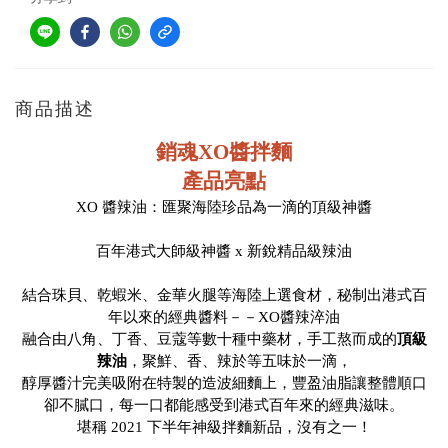
商品描述
銷魂XO醬拌麵
產品亮點
XO 醬辣油：匯聚海陸珍品為一滴的頂級神醬
百年港式大師級神醬 x 新銳精品級辣油
結合珠貝、乾蝦米、金華火腿等海陸上選食材，秘制出港式百
年以來的經典醬料－－XO醬辣淬油
頂級
融合由八角、丁香、豆蔻等數十種中藥材，手工熬而成的
辣油
，聚鮮、香、辣於等五味於一滴，
醇厚醬汁完美吸附在特製的造波細麵上，豐盈油脂讓整體順口
卻不膩口，每一口都能感受到港式百年來的經典滋味。
堪稱 2021 下半年神級拌麵新品，沒有之一！