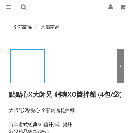
全部商品
常溫商品
點點心X大師兄-銷魂XO醬拌麵 (4包/袋)
大師兄X點點心 全新銷魂乾拌麵
百年港式經典XO醬辣淬油提煉
新銳精品級銷魂辣油