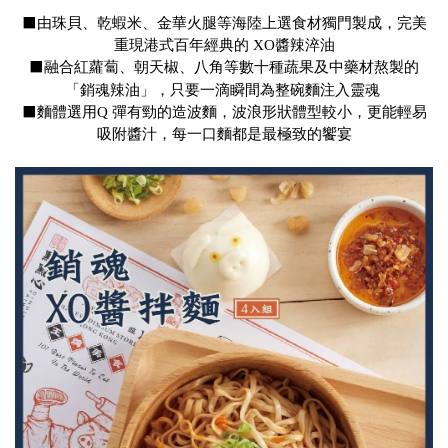
⬛️由珠貝、乾蝦米、金華火腿等海陸上選食材獨門製成，完美
重現港式百年經典的 XO醬辣淬油
⬛️融合紅蘿蔔、朝天椒、八角等數十種蔬果及中藥材熬製的
「銷魂辣油」，只要一滴瞬間為整碗麵注入靈魂
⬛️麵體選用Q 彈有勁的造波麵，波浪形狀體型較小，更能輕易
吸附醬汁，每一口麵都是最極致的饗宴